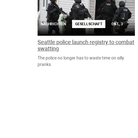
NACHRICHTEN
GESELLSCHAFT
OKT., 3
Seattle police launch registry to combat
swatting
The police no longer has to waste time on silly
pranks.