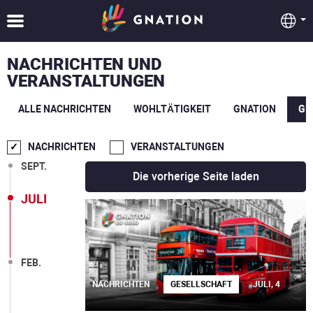
NACHRICHTEN UND
VERANSTALTUNGEN
DEZ.
ALLE NACHRICHTEN
WOHLTÄTIGKEIT
GNATION
GE
OKT.
NACHRICHTEN
VERANSTALTUNGEN
SEPT.
Die vorherige Seite laden
JULI
FEB.
NACHRICHTEN
GESELLSCHAFT
JULI, 4