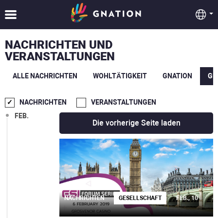
DEZ.
NACHRICHTEN UND
OKT.
VERANSTALTUNGEN
SEPT.
ALLE NACHRICHTEN
WOHLTÄTIGKEIT
GNATION
GE
JULI
NACHRICHTEN
VERANSTALTUNGEN
FEB.
Die vorherige Seite laden
NACHRICHTEN
GESELLSCHAFT
FEB., 10