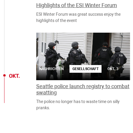
Highlights of the ESI Winter Forum
ESI Winter Forum was great success enjoy the
highlights of the event
NACHRICHTEN
GESELLSCHAFT
OKT., 3
OKT.
Seattle police launch registry to combat
swatting
The police no longer has to waste time on silly
pranks.