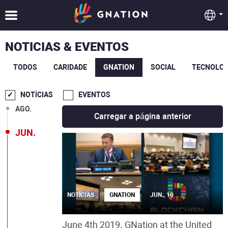
NOTICIAS & EVENTOS
TODOS
CARIDADE
GNATION
SOCIAL
TECNOLOG
SET.
NOTÍCIAS
EVENTOS
AGO.
Carregar a página anterior
JUN.
NOTÍCIAS
GNATION
JUN., 10
June 4th 2019. GNation at the United