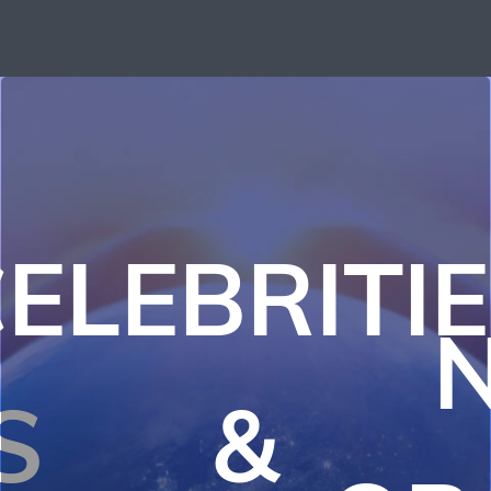
ELEBRITI
S
&