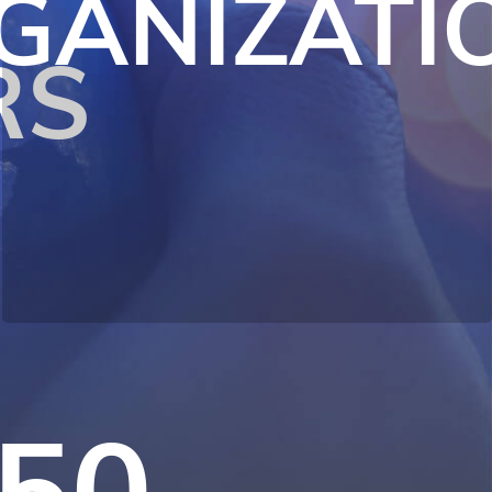
GANIZATI
RS
950