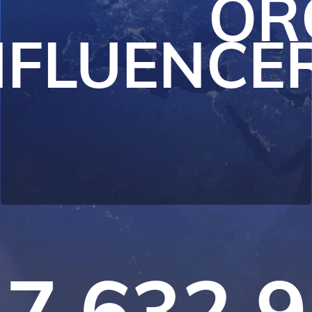
OR
NFLUENCE
7 632 