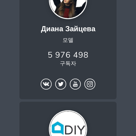
Диана Зайцева
모델
5 976 498
구독자