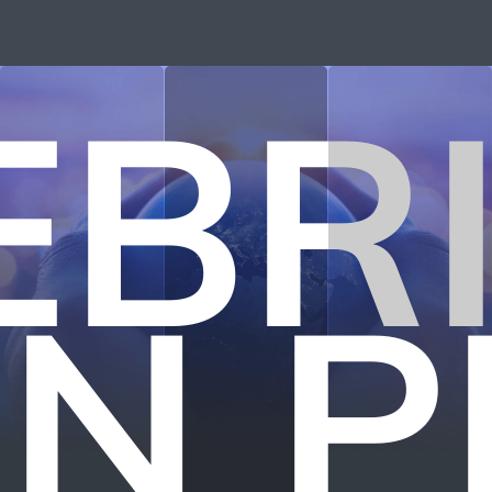
EBRI
N P