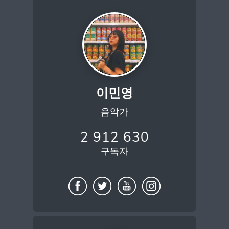
이민영
음악가
2 912 630
구독자