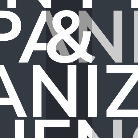
AN
&
NI