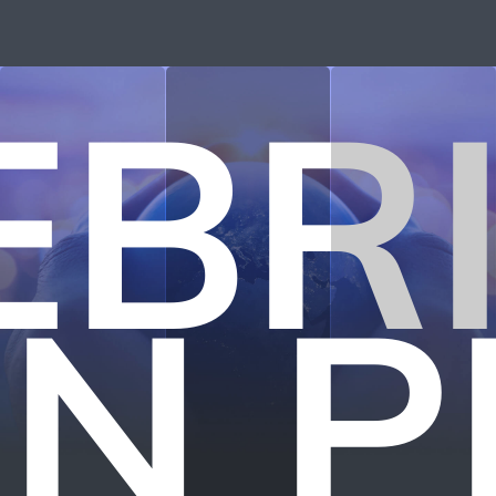
EBRI
N P