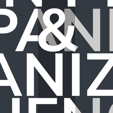
AN
&
NI