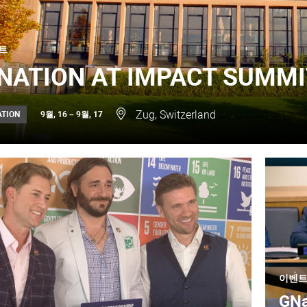
트
NATION AT IMPACT SUMMI
Zug, Switzerland
9월, 16 – 9월, 17
ATION
이벤
GNat