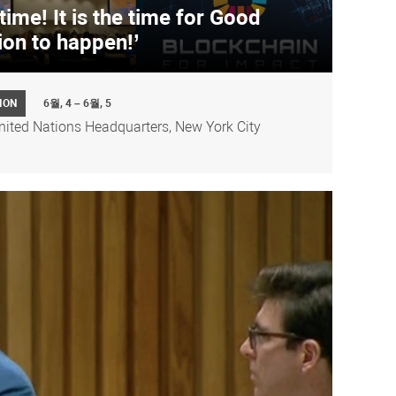
time! It is the time for Good
ion to happen!’
ION
6월, 4 – 6월, 5
nited Nations Headquarters, New York City