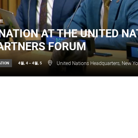
트
NATION AT THE UNITED NA
ARTNERS FORUM
United Nations Headquarters, New Yor
4월, 4 – 4월, 5
ATION