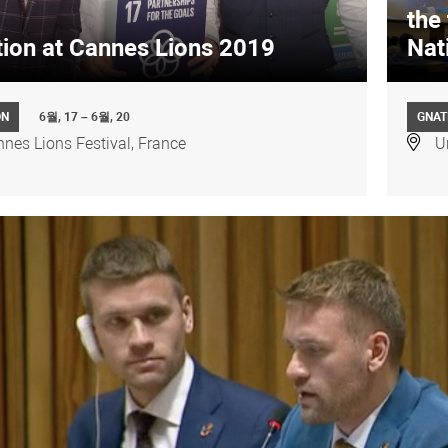
the 
ion at Cannes Lions 2019
Nat
ON
6월, 17 – 6월, 20
GNAT
nes Lions Festival, France
U