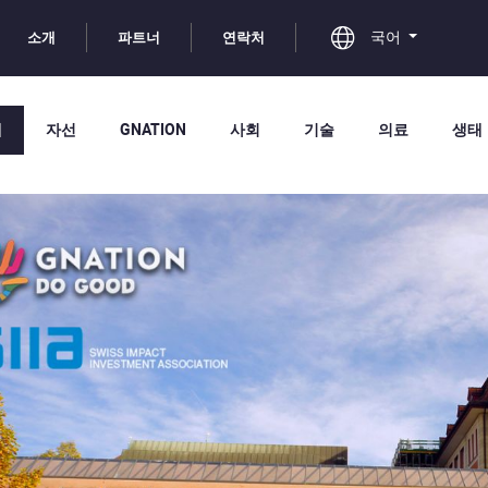
국어
소개
파트너
연락처
체
자선
GNATION
사회
기술
의료
생태