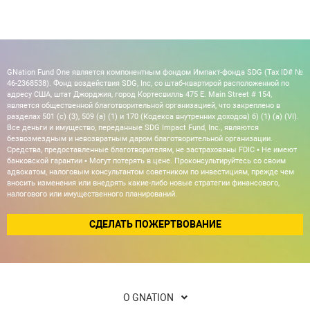
GNation Fund One является компонентным фондом Импакт-фонда SDG (Tax ID# №
46-2368538). Фонд воздействия SDG, Inc, со штаб-квартирой расположенной по
адресу США, штат Джорджия, город Кортесвилль 475 E. Main Street # 154,
является общественной благотворительной организацией, что закреплено в
разделах 501 (c) (3), 509 (a) (1) и 170 (Кодекса внутренних доходов) б) (1) (а) (VI).
Все деньги и имущество, переданные SDG Impact Fund, Inc., являются
безвозмездным и невозвратным даром благотворительной организации.
Средства, предоставленные благотворителям, не застрахованы FDIC • Не имеют
банковской гарантии • Могут потерять в цене. Проконсультируйтесь со своим
адвокатом, налоговым консультантом советником по инвестициям, прежде чем
вносить изменения или внедрять какие-либо новые стратегии финансового,
налогового или имущественного планирований.
СДЕЛАТЬ ПОЖЕРТВОВАНИЕ
О GNATION