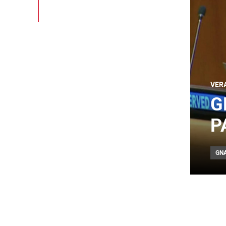
VER
G
P
GN