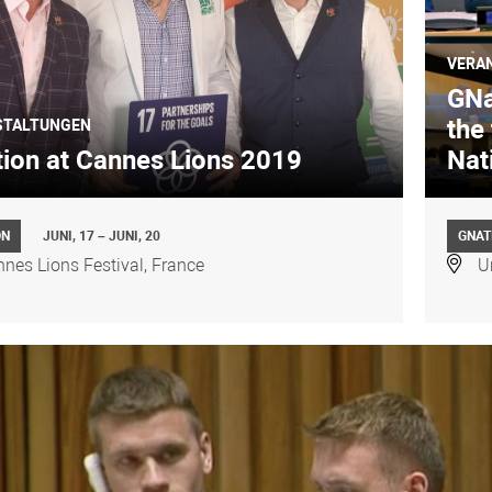
VERA
GNat
the 
STALTUNGEN
ion at Cannes Lions 2019
Nat
ON
JUNI, 17 – JUNI, 20
GNAT
nes Lions Festival, France
U