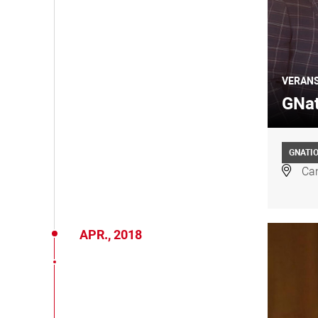
VERAN
GNat
GNATI
Can
APR., 2018