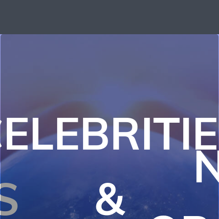
ELEBRITI
S
&