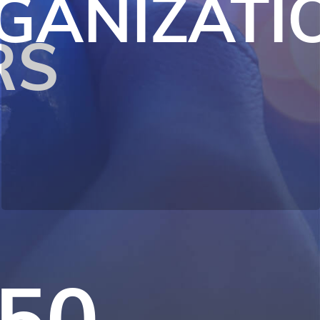
GANIZATI
RS
950