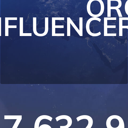
OR
NFLUENCE
7 632 