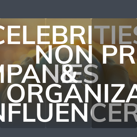
CELEBRITIE
NON PR
PANIES
&
ORGANIZ
NFLUENCE