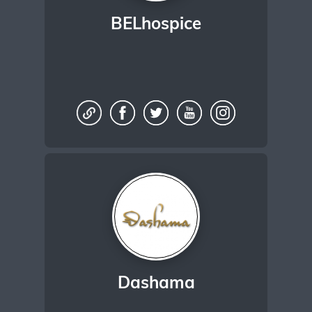
BELhospice
Dashama