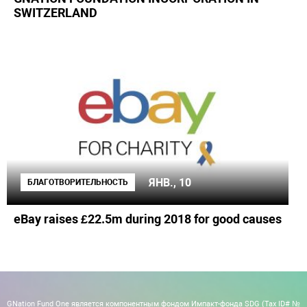
SWITZERLAND
ЯНВ., 10
БЛАГОТВОРИТЕЛЬНОСТЬ
eBay raises £22.5m during 2018 for good causes
GNation Fund One является компонентным фондом Импакт-фонда SDG (Tax ID# №