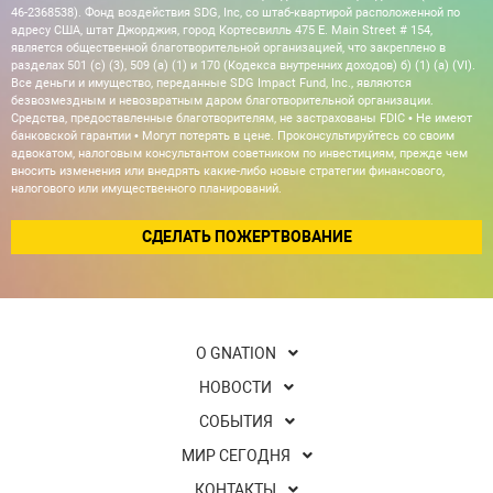
46-2368538). Фонд воздействия SDG, Inc, со штаб-квартирой расположенной по
адресу США, штат Джорджия, город Кортесвилль 475 E. Main Street # 154,
является общественной благотворительной организацией, что закреплено в
разделах 501 (c) (3), 509 (a) (1) и 170 (Кодекса внутренних доходов) б) (1) (а) (VI).
Все деньги и имущество, переданные SDG Impact Fund, Inc., являются
безвозмездным и невозвратным даром благотворительной организации.
Средства, предоставленные благотворителям, не застрахованы FDIC • Не имеют
банковской гарантии • Могут потерять в цене. Проконсультируйтесь со своим
адвокатом, налоговым консультантом советником по инвестициям, прежде чем
вносить изменения или внедрять какие-либо новые стратегии финансового,
налогового или имущественного планирований.
СДЕЛАТЬ ПОЖЕРТВОВАНИЕ
О GNATION
НОВОСТИ
СОБЫТИЯ
МИР СЕГОДНЯ
КОНТАКТЫ