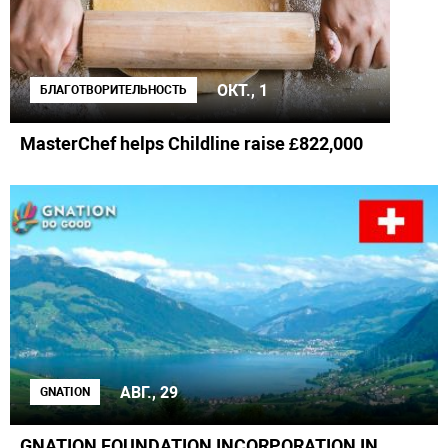
ОКТ., 1
БЛАГОТВОРИТЕЛЬНОСТЬ
MasterChef helps Childline raise £822,000
АВГ., 29
GNATION
GNATION FOUNDATION INCORPORATION IN