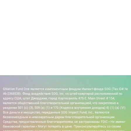
GNation Fund One является компонентным фондом Импакт-фонда SDG (Tax ID# №
46-2368538). Фонд воздействия SDG, Inc, со штаб-квартирой расположенной по
адресу США, штат Джорджия, город Кортесвилль 475 E. Main Street # 154,
является общественной благотворительной организацией, что закреплено в
разделах 501 (c) (3), 509 (a) (1) и 170 (Кодекса внутренних доходов) б) (1) (а) (VI).
Все деньги и имущество, переданные SDG Impact Fund, Inc., являются
безвозмездным и невозвратным даром благотворительной организации.
Средства, предоставленные благотворителям, не застрахованы FDIC • Не имеют
банковской гарантии • Могут потерять в цене. Проконсультируйтесь со своим