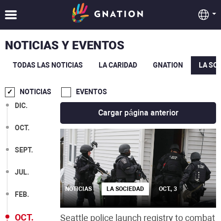
NOTICIAS Y EVENTOS
TODAS LAS NOTICIAS
LA CARIDAD
GNATION
LA SO
NOTICIAS
EVENTOS
DIC.
Cargar página anterior
OCT.
SEPT.
JUL.
NOTICIAS
LA SOCIEDAD
OCT., 3
FEB.
OCT.
Seattle police launch registry to combat