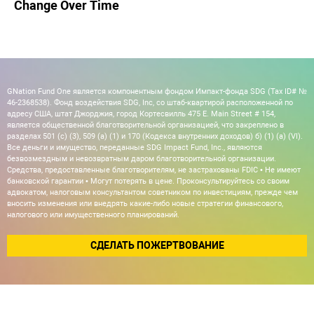
Change Over Time
GNation Fund One является компонентным фондом Импакт-фонда SDG (Tax ID# №
46-2368538). Фонд воздействия SDG, Inc, со штаб-квартирой расположенной по
адресу США, штат Джорджия, город Кортесвилль 475 E. Main Street # 154,
является общественной благотворительной организацией, что закреплено в
разделах 501 (c) (3), 509 (a) (1) и 170 (Кодекса внутренних доходов) б) (1) (а) (VI).
Все деньги и имущество, переданные SDG Impact Fund, Inc., являются
безвозмездным и невозвратным даром благотворительной организации.
Средства, предоставленные благотворителям, не застрахованы FDIC • Не имеют
банковской гарантии • Могут потерять в цене. Проконсультируйтесь со своим
адвокатом, налоговым консультантом советником по инвестициям, прежде чем
вносить изменения или внедрять какие-либо новые стратегии финансового,
налогового или имущественного планирований.
СДЕЛАТЬ ПОЖЕРТВОВАНИЕ