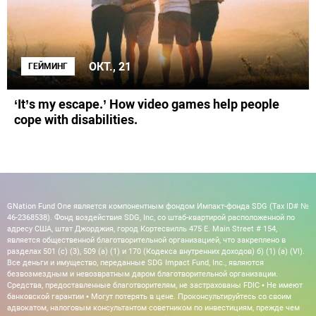
ОКТ., 21
ГЕЙМИНГ
‘It’s my escape.’ How video games help people
cope with disabilities.
GNation Fund One является компонентным фондом Импакт-фонда SDG (Tax ID# №
46-2368538). Фонд воздействия SDG, Inc, со штаб-квартирой расположенной по
адресу США, штат Джорджия, город Кортесвилль 475 E. Main Street # 154,
является общественной благотворительной организацией, что закреплено в
разделах 501 (c) (3), 509 (a) (1) и 170 (Кодекса внутренних доходов) б) (1) (а) (VI).
Все деньги и имущество, переданные SDG Impact Fund, Inc., являются
безвозмездным и невозвратным даром благотворительной организации.
Средства, предоставленные благотворителям, не застрахованы FDIC • Не имеют
банковской гарантии • Могут потерять в цене. Проконсультируйтесь со своим
адвокатом, налоговым консультантом советником по инвестициям, прежде чем