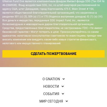
GNation Fund One является компонентным фондом Импакт-фонда SDG (Tax ID# №
46-2368538). Фонд воздействия SDG, Inc, со штаб-квартирой расположенной по
адресу США, штат Джорджия, город Кортесвилль 475 E. Main Street # 154,
является общественной благотворительной организацией, что закреплено в
разделах 501 (c) (3), 509 (a) (1) и 170 (Кодекса внутренних доходов) б) (1) (а) (VI).
Все деньги и имущество, переданные SDG Impact Fund, Inc., являются
безвозмездным и невозвратным даром благотворительной организации.
Средства, предоставленные благотворителям, не застрахованы FDIC • Не имеют
банковской гарантии • Могут потерять в цене. Проконсультируйтесь со своим
адвокатом, налоговым консультантом советником по инвестициям, прежде чем
вносить изменения или внедрять какие-либо новые стратегии финансового,
налогового или имущественного планирований.
СДЕЛАТЬ ПОЖЕРТВОВАНИЕ
О GNATION
НОВОСТИ
СОБЫТИЯ
МИР СЕГОДНЯ