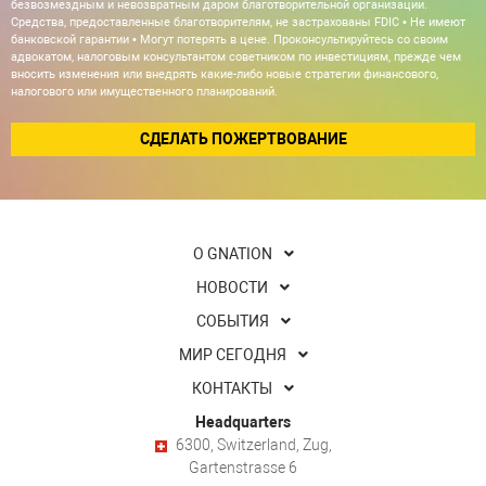
безвозмездным и невозвратным даром благотворительной организации.
Средства, предоставленные благотворителям, не застрахованы FDIC • Не имеют
банковской гарантии • Могут потерять в цене. Проконсультируйтесь со своим
адвокатом, налоговым консультантом советником по инвестициям, прежде чем
вносить изменения или внедрять какие-либо новые стратегии финансового,
налогового или имущественного планирований.
СДЕЛАТЬ ПОЖЕРТВОВАНИЕ
О GNATION
НОВОСТИ
СОБЫТИЯ
МИР СЕГОДНЯ
КОНТАКТЫ
Headquarters
6300, Switzerland, Zug,
Gartenstrasse 6