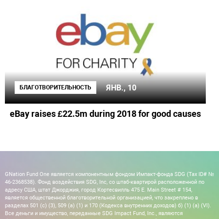
ЯНВ., 10
БЛАГОТВОРИТЕЛЬНОСТЬ
eBay raises £22.5m during 2018 for good causes
GNation Fund One является компонентным фондом Импакт-фонда SDG (Tax ID# №
46-2368538). Фонд воздействия SDG, Inc, со штаб-квартирой расположенной по
адресу США, штат Джорджия, город Кортесвилль 475 E. Main Street # 154,
является общественной благотворительной организацией, что закреплено в
разделах 501 (c) (3), 509 (a) (1) и 170 (Кодекса внутренних доходов) б) (1) (а) (VI).
Все деньги и имущество, переданные SDG Impact Fund, Inc., являются