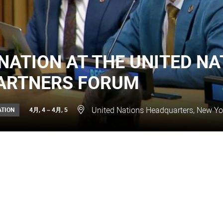
NATION AT THE UNITED NA
ARTNERS FORUM
United Nations Headquarters, New Yor
4月, 4 – 4月, 5
ATION