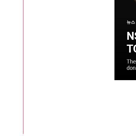
뉴스
N
T
The
don