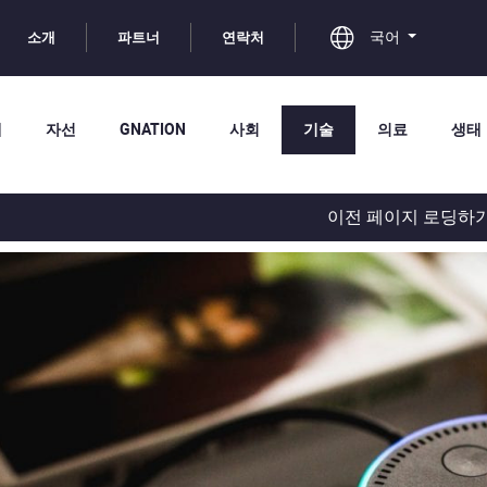
국어
소개
파트너
연락처
체
자선
GNATION
사회
기술
의료
생태
이전 페이지 로딩하