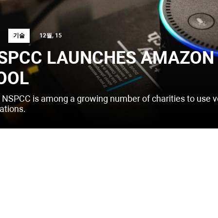
기술
12월, 15
SPCC LAUNCHES AMAZON 
OOL
 NSPCC is among a growing number of charities to use vo
ations.