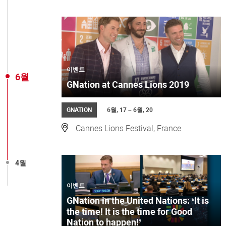
이벤트
6월
GNation at Cannes Lions 2019
GNATION
6월, 17 – 6월, 20
Cannes Lions Festival, France
4월
이벤트
GNation in the United Nations: ‘It is
the time! It is the time for Good
Nation to happen!’